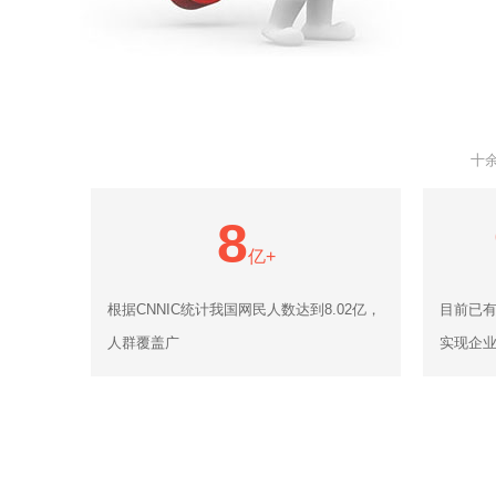
十
8
亿+
根据CNNIC统计我国网民人数达到8.02亿，
目前已有
人群覆盖广
实现企