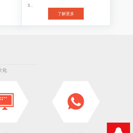
3...
了解更多
大化