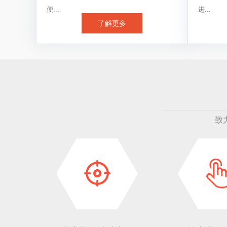
便...
进...
了解更多
致