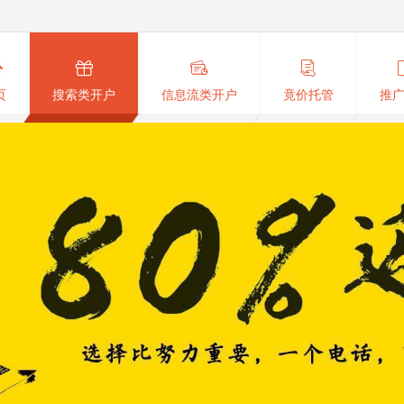
页
搜索类开户
信息流类开户
竟价托管
推