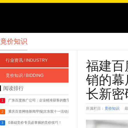
竟价知识
行业资讯
/
INDUSTRY
福建百
销的幕
竞价知识
/
BIDDING
阅读排行
长新密
广东百度推广公司：企业精准获客的数字化引擎
1
所属栏目：
竟价知识
最
重庆百首网络新闻早报|京东双十一活动开售1分钟，Apple成交额破10亿元;
2
0基础竞价专员必掌握的竞价技巧！
3