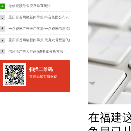
微信视频号裂变及垂直玩法
4
重庆百首网络新闻早报|抖音集团公布2024年上半年反舞弊通报;LVMH集团赞助
5
一点资讯广告推广优势,一点资讯信息流广告优势是什么？
6
重庆百首网络新闻早报|天舟六号货运飞船发射任务取得圆满成功;天猫618官宣“
7
信息流广告人群画像9要素分析方法
8
扫描二维码
立即添加客服微信
在福建