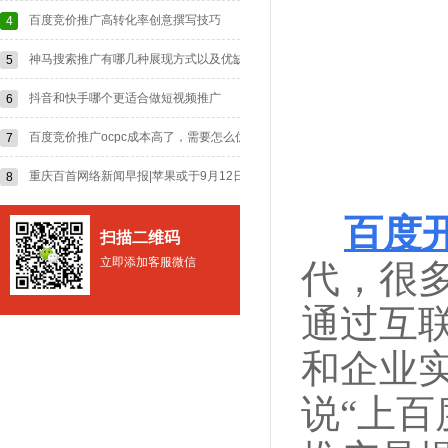
百度竞价推广高转化率创意撰写技巧
4
神马搜索推广有哪几种展现方式以及优缺点？
5
抖音和快手哪个更适合做短视频推广
6
百度竞价推广ocpc成本高了，需要怎么优化？
7
重庆百首网络新闻早报|苹果或于9月12日发布iPhone15;沙特将Type-C作为
8
百度
扫描二维码
立即添加客服微信
代，很
通过互
和企业
说“上百