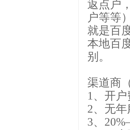
返点户
户等等
就是百
本地百
别。
渠道商
1、开户费
2、无年
3、20