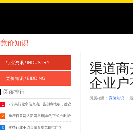
竟价知识
行业资讯
/
INDUSTRY
渠道商
企业户
竞价知识
/
BIDDING
阅读排行
所属栏目：
竟价知识
最
7个高转化率信息流广告创意模板，建议收藏!
1
重庆百首网络新闻早报|华为正式推出聚合打车服务;腾讯称未来电竞人才缺口20
2
哪些行业不适合做百度竞价推广？
3